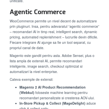
unificate.
Agentic Commerce
WooCommerce permite un nivel decent de automatizare
prin pluginuri. Insa, pentru adevaratul “agentic commerce”
– recomandari AI in timp real, intelligent search, dynamic
pricing, automated replenishment – lucrurile devin dificile.
Fiecare integrare AI ajunge sa fie un tool separat, cu
propriul canal de date.
Magento este gandit pentru asta. Adobe Sensei, plus o
lista ampla de extensii AI, permite recomandari
inteligente, image search, checkout optimizat si
automatizari la nivel enterprise.
Cateva exemple de extensii:
Magento 2 AI Product Recommendation
(Webkul)
foloseste machine learning pentru
recomandari personalizate si cresterea AOV-ului.
In-Store Pickup & Collect (MageDelight)
aduce
click & collect nativ.