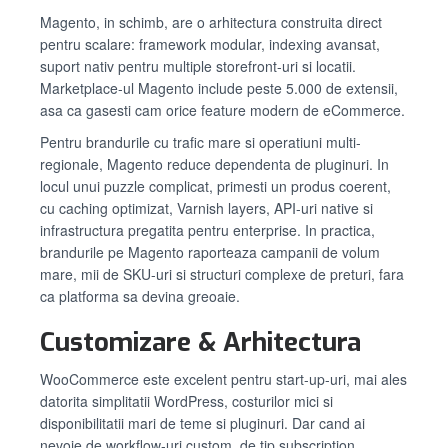
Magento, in schimb, are o arhitectura construita direct
pentru scalare: framework modular, indexing avansat,
suport nativ pentru multiple storefront-uri si locatii.
Marketplace-ul Magento include peste 5.000 de extensii,
asa ca gasesti cam orice feature modern de eCommerce.
Pentru brandurile cu trafic mare si operatiuni multi-
regionale, Magento reduce dependenta de pluginuri. In
locul unui puzzle complicat, primesti un produs coerent,
cu caching optimizat, Varnish layers, API-uri native si
infrastructura pregatita pentru enterprise. In practica,
brandurile pe Magento raporteaza campanii de volum
mare, mii de SKU-uri si structuri complexe de preturi, fara
ca platforma sa devina greoaie.
Customizare & Arhitectura
WooCommerce este excelent pentru start-up-uri, mai ales
datorita simplitatii WordPress, costurilor mici si
disponibilitatii mari de teme si pluginuri. Dar cand ai
nevoie de workflow-uri custom, de tip subscription