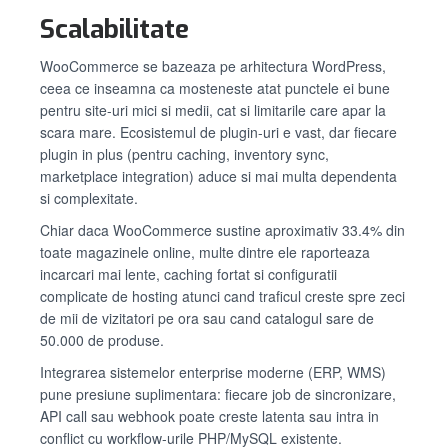
Scalabilitate
WooCommerce se bazeaza pe arhitectura WordPress,
ceea ce inseamna ca mosteneste atat punctele ei bune
pentru site-uri mici si medii, cat si limitarile care apar la
scara mare. Ecosistemul de plugin-uri e vast, dar fiecare
plugin in plus (pentru caching, inventory sync,
marketplace integration) aduce si mai multa dependenta
si complexitate.
Chiar daca WooCommerce sustine aproximativ 33.4% din
toate magazinele online, multe dintre ele raporteaza
incarcari mai lente, caching fortat si configuratii
complicate de hosting atunci cand traficul creste spre zeci
de mii de vizitatori pe ora sau cand catalogul sare de
50.000 de produse.
Integrarea sistemelor enterprise moderne (ERP, WMS)
pune presiune suplimentara: fiecare job de sincronizare,
API call sau webhook poate creste latenta sau intra in
conflict cu workflow-urile PHP/MySQL existente.